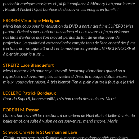
pu choisir quelques musiques et j'ai fait confiance à Mémory Lab pour le reste
. Résultat Nickel ! Quel bonheur de découvrir ces images en famille !
FROMM Véronique
Mérignac
Merci beaucoup pour la réalisation du DVD à partir des films SUPER8 ! Mes
parents étaient super contents du cadeau et nous avons enfin pu visionner
nos films d'enfance que l'on croyait perdus du fait de ne plus avoir de
projecteur. La qualité est extraordinaire compte tenu de l'ancienneté des films
(certains ont presque 50 ans) ! et la musique est géniale… MERCI ENCORE et
à bientôt pour la suite…
STREITZ Luce
Blanquefort
Merci memory lab pour ce joli travail, beaucoup d'emotions quand on a
regardé le dvd avec mes filles ce weekend. Avec la musique c'était encore
mieux, vous aviez raison. A très bientôt (j'en ai plein d'autre il faut que je trie)
LECLERC Patrick
Bordeaux
Pour du Super8, bonne qualité, très bon rendu des couleurs. Merci
FORBIN M.
Pessac
Du tres bon travail! les réactions à ce cadeau de Noel étaient belles à voir...de
belles émotions suite à vision de ces souvenirs.. merci encore! Marie
Schwob Chrystelle
St Germain en Laye
C'était un peu sans trop d'espoirs que nous vous avions confiés ces vieilles