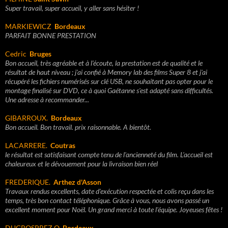
Super travail, super accueil, y aller sans hésiter !
MARKIEWICZ
Bordeaux
PARFAIT BONNE PRESTATION
Cedric
Bruges
Bon accueil, très agréable et à l'écoute, la prestation est de qualité et le
résultat de haut niveau ; j'ai confié à Memory lab des films Super 8 et j'ai
récupéré les fichiers numérisés sur clé USB, ne souhaitant pas opter pour le
montage finalisé sur DVD, ce à quoi Gaétanne s'est adapté sans difficultés.
Une adresse à recommander...
GIBARROUX.
Bordeaux
Bon accueil. Bon travail. prix raisonnable. A bientôt.
LACARRERE.
Coutras
le résultat est satisfaisant compte tenu de l'ancienneté du film. L'accueil est
chaleureux et le dévouement pour la livraison bien réel
FREDERIQUE.
Arthez d'Asson
Travaux rendus excellents, date d'exécution respectée et colis reçu dans les
temps, très bon contact téléphonique. Grâce à vous, nous avons passé un
excellent moment pour Noël. Un grand merci à toute l'équipe. Joyeuses fêtes !
DUGROSPREZ O.
Bordeaux