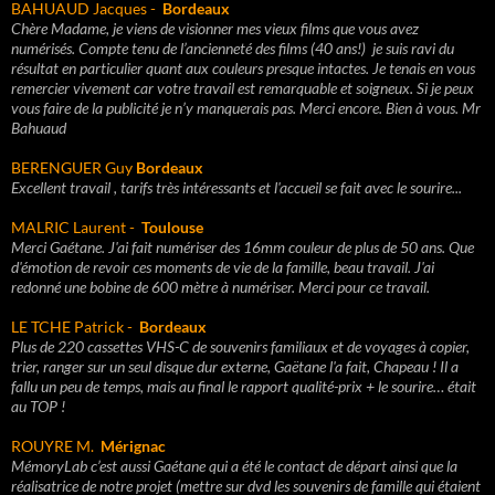
BAHUAUD Jacques -
Bordeaux
Chère Madame, je viens de visionner mes vieux films que vous avez
numérisés. Compte tenu de l’ancienneté des films (40 ans!) je suis ravi du
résultat en particulier quant aux couleurs presque intactes. Je tenais en vous
remercier vivement car votre travail est remarquable et soigneux. Si je peux
vous faire de la publicité je n’y manquerais pas. Merci encore. Bien à vous. Mr
Bahuaud
BERENGUER Guy
Bordeaux
Excellent travail , tarifs très intéressants et l'accueil se fait avec le sourire...
MALRIC Laurent -
Toulouse
Merci Gaétane. J'ai fait numériser des 16mm couleur de plus de 50 ans. Que
d'émotion de revoir ces moments de vie de la famille, beau travail. J'ai
redonné une bobine de 600 mètre à numériser. Merci pour ce travail.
LE TCHE Patrick -
Bordeaux
Plus de 220 cassettes VHS-C de souvenirs familiaux et de voyages à copier,
trier, ranger sur un seul disque dur externe, Gaëtane l'a fait, Chapeau ! Il a
fallu un peu de temps, mais au final le rapport qualité-prix + le sourire… était
au TOP !
ROUYRE M.
Mérignac
MémoryLab c’est aussi Gaétane qui a été le contact de départ ainsi que la
réalisatrice de notre projet (mettre sur dvd les souvenirs de famille qui étaient