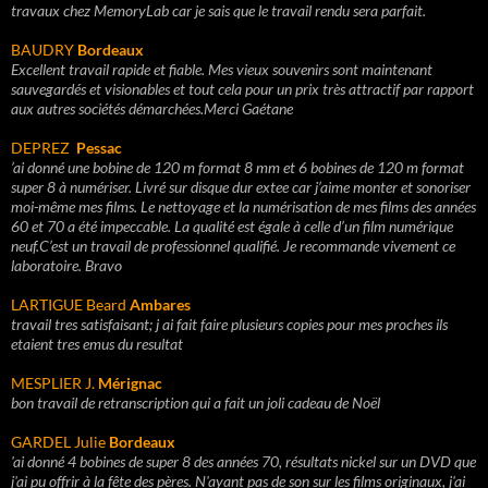
travaux chez MemoryLab car je sais que le travail rendu sera parfait.
BAUDRY
Bordeaux
Excellent travail rapide et fiable. Mes vieux souvenirs sont maintenant
sauvegardés et visionables et tout cela pour un prix très attractif par rapport
aux autres sociétés démarchées.
Merci Gaétane
DEPREZ
Pessac
’ai donné une bobine de 120 m format 8 mm et 6 bobines de 120 m format
super 8 à numériser.
Livré sur disque dur extee car j’aime monter et sonoriser
moi-même mes films.
Le nettoyage et la numérisation de mes films des années
60 et 70 a été impeccable. La qualité est égale à celle d’un film numérique
neuf.
C’est un travail de professionnel qualifié. Je recommande vivement ce
laboratoire. Bravo
LARTIGUE Beard
Ambares
travail tres satisfaisant; j ai fait faire plusieurs copies pour mes proches ils
etaient tres emus du resultat
MESPLIER J.
Mérignac
bon travail de retranscription qui a fait un joli cadeau de Noël
GARDEL Julie
Bordeaux
'ai donné 4 bobines de super 8 des années 70, résultats nickel sur un DVD que
j'ai pu offrir à la fête des pères. N'ayant pas de son sur les films originaux, j'ai