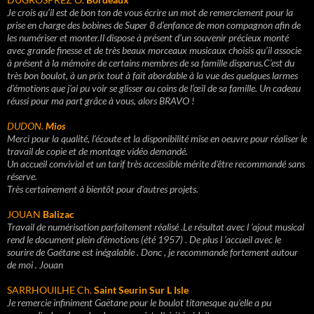
Je crois qu’il est de bon ton de vous écrire un mot de remerciement pour la
prise en charge des bobines de Super 8 d’enfance de mon compagnon afin de
les numériser et monter.Il dispose à présent d’un souvenir précieux monté
avec grande finesse et de très beaux morceaux musicaux choisis qu’il associe
à présent à la mémoire de certains membres de sa famille disparus.C’est du
très bon boulot, à un prix tout à fait abordable à la vue des quelques larmes
d’émotions que j’ai pu voir se glisser au coins de l’œil de sa famille. Un cadeau
réussi pour ma part grâce à vous, alors BRAVO !
DUDON.
Mios
Merci pour la qualité, l'écoute et la disponibilité mise en oeuvre pour réaliser le
travail de copie et de montage vidéo demandé.
Un accueil convivial et un tarif très accessible mérite d'être recommandé sans
réserve.
Très certainement à bientôt pour d'autres projets.
JOUAN
Balizac
Travail de numérisation parfaitement réalisé .Le résultat avec l ’ajout musical
rend le document plein d’émotions (été 1957) . De plus l ’accueil avec le
sourire de Gaétane est inégalable . Donc , je recommande fortement autour
de moi . Jouan
SARRHOUILHE Ch.
Saint Seurin Sur L Isle
Je remercie infiniment Gaëtane pour le boulot titanesque qu'elle a pu