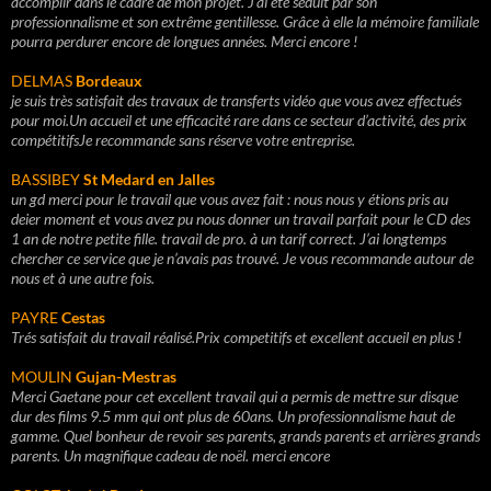
accomplir dans le cadre de mon projet. J'ai été séduit par son
professionnalisme et son extrême gentillesse. Grâce à elle la mémoire familiale
pourra perdurer encore de longues années. Merci encore !
DELMAS
Bordeaux
je suis très satisfait des travaux de transferts vidéo que vous avez effectués
pour moi.Un accueil et une efficacité rare dans ce secteur d’activité, des prix
compétitifsJe recommande sans réserve votre entreprise.
BASSIBEY
St Medard en Jalles
un gd merci pour le travail que vous avez fait : nous nous y étions pris au
deier moment et vous avez pu nous donner un travail parfait pour le CD des
1 an de notre petite fille. travail de pro. à un tarif correct. J’ai longtemps
chercher ce service que je n’avais pas trouvé. Je vous recommande autour de
nous et à une autre fois.
PAYRE
Cestas
Trés satisfait du travail réalisé.Prix competitifs et excellent accueil en plus !
MOULIN
Gujan-Mestras
Merci Gaetane pour cet excellent travail qui a permis de mettre sur disque
dur des films 9.5 mm qui ont plus de 60ans. Un professionnalisme haut de
gamme. Quel bonheur de revoir ses parents, grands parents et arrières grands
parents. Un magnifique cadeau de noël. merci encore