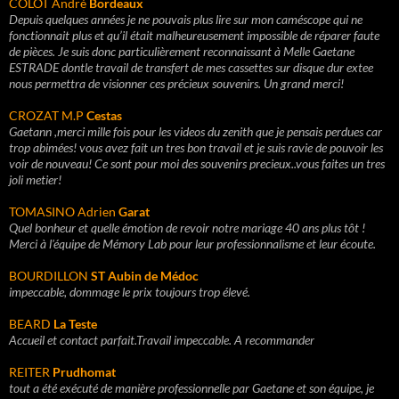
COLOT André
Bordeaux
Depuis quelques années je ne pouvais plus lire sur mon caméscope qui ne
fonctionnait plus et qu’il était malheureusement impossible de réparer faute
de pièces. Je suis donc particulièrement reconnaissant à Melle Gaetane
ESTRADE dontle travail de transfert de mes cassettes sur disque dur extee
nous permettra de visionner ces précieux souvenirs. Un grand merci!
CROZAT M.P
Cestas
Gaetann ,merci mille fois pour les videos du zenith que je pensais perdues car
trop abimées! vous avez fait un tres bon travail et je suis ravie de pouvoir les
voir de nouveau! Ce sont pour moi des souvenirs precieux..vous faites un tres
joli metier!
TOMASINO Adrien
Garat
Quel bonheur et quelle émotion de revoir notre mariage 40 ans plus tôt !
Merci à l'équipe de Mémory Lab pour leur professionnalisme et leur écoute.
BOURDILLON
ST Aubin de Médoc
impeccable, dommage le prix toujours trop élevé.
BEARD
La Teste
Accueil et contact parfait.Travail impeccable. A recommander
REITER
Prudhomat
tout a été exécuté de manière professionnelle par Gaetane et son équipe, je