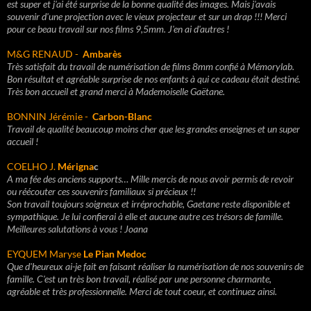
est super et j'ai été surprise de la bonne qualité des images. Mais j'avais
souvenir d'une projection avec le vieux projecteur et sur un drap !!! Merci
pour ce beau travail sur nos films 9,5mm. J'en ai d'autres !
M&G RENAUD -
Ambarès
Très satisfait du travail de numérisation de films 8mm confié à Mémorylab.
Bon résultat et agréable surprise de nos enfants à qui ce cadeau était destiné.
Très bon accueil et grand merci à Mademoiselle Gaëtane.
BONNIN Jérémie -
Carbon-Blanc
Travail de qualité beaucoup moins cher que les grandes enseignes et un super
accueil !
COELHO J.
Mérigna
c
A ma fée des anciens supports… Mille mercis de nous avoir permis de revoir
ou réécouter ces souvenirs familiaux si précieux !!
Son travail toujours soigneux et irréprochable, Gaetane reste disponible et
sympathique. Je lui confierai à elle et aucune autre ces trésors de famille.
Meilleures salutations à vous ! Joana
EYQUEM Maryse
Le Pian Medoc
Que d'heureux ai-je fait en faisant réaliser la numérisation de nos souvenirs de
famille. C'est un très bon travail, réalisé par une personne charmante,
agréable et très professionnelle. Merci de tout coeur, et continuez ainsi.