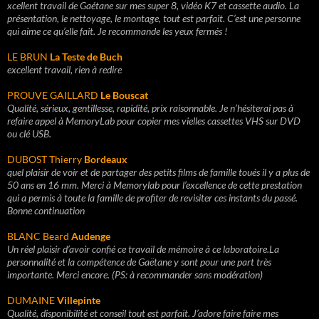
xcellent travail de Gaétane sur mes super 8, vidéo K7 et cassette audio.
La
présentation, le nettoyage, le montage, tout est parfait.
C’est une personne
qui aime ce qu’elle fait.
Je recommande les yeux fermés !
LE BRUN
La Teste de Buch
excellent travail, rien à redire
PROUVE GAILLARD
Le Bouscat
Qualité, sérieux, gentillesse, rapidité, prix raisonnable. Je n’hésiterai pas à
refaire appel à MemoryLab pour copier mes vielles cassettes VHS sur DVD
ou clé USB.
DUBOST Thierry
Bordeaux
quel plaisir de voir et de partager des petits films de famille toués il y a plus de
50 ans en 16 mm. Merci à Memorylab pour l’excellence de cette prestation
qui a permis à toute la famille de profiter de revisiter ces instants du passé.
Bonne continuation
BLANC Beard
Audenge
Un réel plaisir d’avoir confié ce travail de mémoire à ce laboratoire.La
personnalité et la compétence de Gaëtane y sont pour une part très
importante. Merci encore. (PS: à recommander sans modération)
DUMAINE
Villepinte
Qualité, disponibilité et conseil tout est parfait.
J’adore faire faire mes