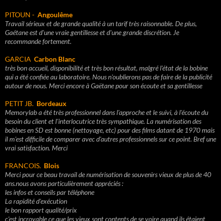
PITOUN -
Angoulême
Travail sérieux et de grande qualité à un tarif très raisonnable. De plus,
Gaétane est d'une vraie gentillesse et d'une grande discrétion. Je
recommande fortement.
GARCIA
Carbon Blanc
très bon accueil, disponibilité et très bon résultat, malgré l'état de la bobine
qui a été confiée au laboratoire. Nous n'oublierons pas de faire de la publicité
autour de nous. Merci encore à Gaëtane pour son écoute et sa gentillesse
PETIT JB.
Bordeaux
Memorylab a été très professionnel dans l'approche et le suivi, à l'écoute du
besoin du client et l'interlocutrice très sympathique. La numérisation des
bobines en SD est bonne (nettoyage, etc) pour des films datant de 1970 mais
il m'est difficile de comparer avec d'autres professionnels sur ce point. Bref une
vrai satisfaction. Merci
FRANCOIS.
Blois
Merci pour ce beau travail de numérisation de souvenirs vieux de plus de 40
ans.nous avons particulièrement appréciés :
les infos et conseils par téléphone
La rapidité d'exécution
le bon rapport qualité/prix
c'est incroyable ce que les vieux sont contents de se voire quand ils étaient