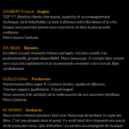
LOUBERY Franck -
Anglet
TOP !!!!
Relation cliente charmante, e
xpertise et accompagnement
technique, t
arif imbattable.
Le tout à distance entre Bordeaux et la côte
basque sans pourtant jamais nous rencontrer et dans la plus grande
confiance.
Merci encore Gaëtane.
DA SILVA -
Bassens
Excellent accueil, moments intimes partagés, très bon conseil, très
professionnelle, grande disponibilité. Merci beaucoup. Je compte bien revenir
vers vous très rapidement et je recommande vivement votre travail. Bien
cordialement.
GUILLO Gilles -
Pontorson
Numérisation films super 8. Contacts faciles, rapides et efficaces.
Très bon rapport qualité/prix. Travail soigné.
Nous sommes très satisfaits de la redécouverte de nos souvenirs familiaux.
Merci Gaétane.
M. MOINS -
Ambares
Nous avons visionné (plusieurs fois) avec beaucoup de bonheur la copie des
films. C'est une plongée dans le passé. il y avait peut être cinquante ans que je
ne les avais pas revus. Que d'émotion ! La version accompagnée de musique