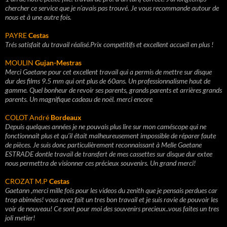
chercher ce service que je n’avais pas trouvé. Je vous recommande autour de
nous et à une autre fois.
PAYRE
Cestas
Trés satisfait du travail réalisé.Prix competitifs et excellent accueil en plus !
MOULIN
Gujan-Mestras
Merci Gaetane pour cet excellent travail qui a permis de mettre sur disque
dur des films 9.5 mm qui ont plus de 60ans. Un professionnalisme haut de
gamme. Quel bonheur de revoir ses parents, grands parents et arrières grands
parents. Un magnifique cadeau de noël. merci encore
COLOT André
Bordeaux
Depuis quelques années je ne pouvais plus lire sur mon caméscope qui ne
fonctionnait plus et qu’il était malheureusement impossible de réparer faute
de pièces. Je suis donc particulièrement reconnaissant à Melle Gaetane
ESTRADE dontle travail de transfert de mes cassettes sur disque dur extee
nous permettra de visionner ces précieux souvenirs. Un grand merci!
CROZAT M.P
Cestas
Gaetann ,merci mille fois pour les videos du zenith que je pensais perdues car
trop abimées! vous avez fait un tres bon travail et je suis ravie de pouvoir les
voir de nouveau! Ce sont pour moi des souvenirs precieux..vous faites un tres
joli metier!