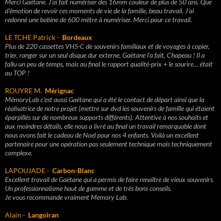
Merci Gaétane. J'ai fait numériser des 16mm couleur de plus de 50 ans. Que
d'émotion de revoir ces moments de vie de la famille, beau travail. J'ai
redonné une bobine de 600 mètre à numériser. Merci pour ce travail.
LE TCHE Patrick -
Bordeaux
Plus de 220 cassettes VHS-C de souvenirs familiaux et de voyages à copier,
trier, ranger sur un seul disque dur externe, Gaëtane l'a fait, Chapeau ! Il a
fallu un peu de temps, mais au final le rapport qualité-prix + le sourire… était
au TOP !
ROUYRE M.
Mérignac
MémoryLab c’est aussi Gaétane qui a été le contact de départ ainsi que la
réalisatrice de notre projet (mettre sur dvd les souvenirs de famille qui étaient
éparpillés sur de nombreux supports différents). Attentive à nos souhaits et
aux moindres détails, elle nous a livré au final un travail remarquable dont
nous avons fait le cadeau de Noel pour nos 4 enfants. Voilà un excellent
partenaire pour une opération pas seulement technique mais techniquement
complexe.
LAPOUJADE -
Carbon-Blanc
Excellent travail de Gaëtane qui a permis de faire renaître de vieux souvenirs.
Un professionnalisme haut de gamme et de très bons conseils.
Je vous recommande vraiment Memory Lab.
Alain -
Langoiran