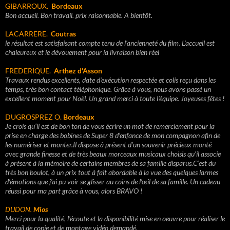
GIBARROUX.
Bordeaux
Bon accueil. Bon travail. prix raisonnable. A bientôt.
LACARRERE.
Coutras
le résultat est satisfaisant compte tenu de l'ancienneté du film. L'accueil est
chaleureux et le dévouement pour la livraison bien réel
FREDERIQUE.
Arthez d'Asson
Travaux rendus excellents, date d'exécution respectée et colis reçu dans les
temps, très bon contact téléphonique. Grâce à vous, nous avons passé un
excellent moment pour Noël. Un grand merci à toute l'équipe. Joyeuses fêtes !
DUGROSPREZ O.
Bordeaux
Je crois qu’il est de bon ton de vous écrire un mot de remerciement pour la
prise en charge des bobines de Super 8 d’enfance de mon compagnon afin de
les numériser et monter.Il dispose à présent d’un souvenir précieux monté
avec grande finesse et de très beaux morceaux musicaux choisis qu’il associe
à présent à la mémoire de certains membres de sa famille disparus.C’est du
très bon boulot, à un prix tout à fait abordable à la vue des quelques larmes
d’émotions que j’ai pu voir se glisser au coins de l’œil de sa famille. Un cadeau
réussi pour ma part grâce à vous, alors BRAVO !
DUDON.
Mios
Merci pour la qualité, l'écoute et la disponibilité mise en oeuvre pour réaliser le
travail de copie et de montage vidéo demandé.