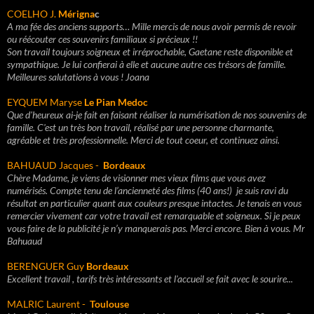
COELHO J.
Mérigna
c
A ma fée des anciens supports… Mille mercis de nous avoir permis de revoir
ou réécouter ces souvenirs familiaux si précieux !!
Son travail toujours soigneux et irréprochable, Gaetane reste disponible et
sympathique. Je lui confierai à elle et aucune autre ces trésors de famille.
Meilleures salutations à vous ! Joana
EYQUEM Maryse
Le Pian Medoc
Que d'heureux ai-je fait en faisant réaliser la numérisation de nos souvenirs de
famille. C'est un très bon travail, réalisé par une personne charmante,
agréable et très professionnelle. Merci de tout coeur, et continuez ainsi.
BAHUAUD Jacques -
Bordeaux
Chère Madame, je viens de visionner mes vieux films que vous avez
numérisés. Compte tenu de l’ancienneté des films (40 ans!) je suis ravi du
résultat en particulier quant aux couleurs presque intactes. Je tenais en vous
remercier vivement car votre travail est remarquable et soigneux. Si je peux
vous faire de la publicité je n’y manquerais pas. Merci encore. Bien à vous. Mr
Bahuaud
BERENGUER Guy
Bordeaux
Excellent travail , tarifs très intéressants et l'accueil se fait avec le sourire...
MALRIC Laurent -
Toulouse