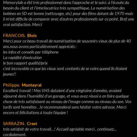
Memorylab a été très professionnel dans l'approche et le suivi, à l'écoute du
besoin du client et l'interlocutrice très sympathique. La numérisation des
bobines en SD est bonne (nettoyage, etc) pour des films datant de 1970 mais
il m'est difficile de comparer avec d'autres professionnels sur ce point. Bref une
vrai satisfaction. Merci
FRANCOIS.
Blois
Merci pour ce beau travail de numérisation de souvenirs vieux de plus de 40
ans.nous avons particulièrement appréciés :
les infos et conseils par téléphone
La rapidité d'exécution
le bon rapport qualité/prix
c'est incroyable ce que les vieux sont contents de se voire quand ils étaient
jeunes!!
Philippe.
Montayral
Excellent travail ! Mes VHS dataient d'une vingtaine d'années, avaient
séjourné dans l'humidité d'un garage, et vous avez réussi a en faire quelque
chose de très satisfaisant au niveau de l'image comme au niveau du son. Vos
tarifs sont honnêtes . Je recommanderai sans hésiter votre adresse. Merci
encore et félicitations à toute l'équipe !
SARRAZIN.
Crest
très satisfait de votre travail…! Accueil agréable merci , continuez...
cordialement.