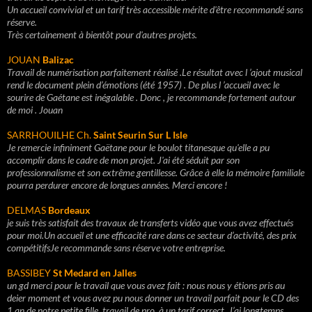
Un accueil convivial et un tarif très accessible mérite d'être recommandé sans
réserve.
Très certainement à bientôt pour d'autres projets.
JOUAN
Balizac
Travail de numérisation parfaitement réalisé .Le résultat avec l ’ajout musical
rend le document plein d’émotions (été 1957) . De plus l ’accueil avec le
sourire de Gaétane est inégalable . Donc , je recommande fortement autour
de moi . Jouan
SARRHOUILHE Ch.
Saint Seurin Sur L Isle
Je remercie infiniment Gaëtane pour le boulot titanesque qu'elle a pu
accomplir dans le cadre de mon projet. J'ai été séduit par son
professionnalisme et son extrême gentillesse. Grâce à elle la mémoire familiale
pourra perdurer encore de longues années. Merci encore !
DELMAS
Bordeaux
je suis très satisfait des travaux de transferts vidéo que vous avez effectués
pour moi.Un accueil et une efficacité rare dans ce secteur d’activité, des prix
compétitifsJe recommande sans réserve votre entreprise.
BASSIBEY
St Medard en Jalles
un gd merci pour le travail que vous avez fait : nous nous y étions pris au
deier moment et vous avez pu nous donner un travail parfait pour le CD des
1 an de notre petite fille. travail de pro. à un tarif correct. J’ai longtemps