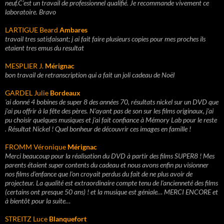
neuf.
C’est un travail de professionnel qualifié. Je recommande vivement ce
laboratoire. Bravo
LARTIGUE Beard
Ambares
travail tres satisfaisant; j ai fait faire plusieurs copies pour mes proches ils
etaient tres emus du resultat
MESPLIER J.
Mérignac
bon travail de retranscription qui a fait un joli cadeau de Noël
GARDEL Julie
Bordeaux
'ai donné 4 bobines de super 8 des années 70, résultats nickel sur un DVD que
j'ai pu offrir à la fête des pères. N'ayant pas de son sur les films originaux, j'ai
pu choisir quelques musiques et j'ai fait confiance à Mémory Lab pour le reste
. Résultat Nickel ! Quel bonheur de découvrir ces images en famille !
FROMM Véronique
Mérignac
Merci beaucoup pour la réalisation du DVD à partir des films SUPER8 ! Mes
parents étaient super contents du cadeau et nous avons enfin pu visionner
nos films d'enfance que l'on croyait perdus du fait de ne plus avoir de
projecteur. La qualité est extraordinaire compte tenu de l'ancienneté des films
(certains ont presque 50 ans) ! et la musique est géniale… MERCI ENCORE et
à bientôt pour la suite…
STREITZ Luce
Blanquefort