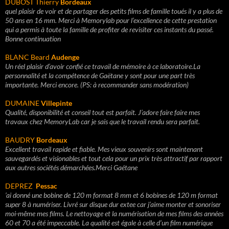
DUBOST Thierry
Bordeaux
quel plaisir de voir et de partager des petits films de famille toués il y a plus de
50 ans en 16 mm. Merci à Memorylab pour l’excellence de cette prestation
qui a permis à toute la famille de profiter de revisiter ces instants du passé.
Bonne continuation
BLANC Beard
Audenge
Un réel plaisir d’avoir confié ce travail de mémoire à ce laboratoire.La
personnalité et la compétence de Gaëtane y sont pour une part très
importante. Merci encore. (PS: à recommander sans modération)
DUMAINE
Villepinte
Qualité, disponibilité et conseil tout est parfait.
J’adore faire faire mes
travaux chez MemoryLab car je sais que le travail rendu sera parfait.
BAUDRY
Bordeaux
Excellent travail rapide et fiable. Mes vieux souvenirs sont maintenant
sauvegardés et visionables et tout cela pour un prix très attractif par rapport
aux autres sociétés démarchées.
Merci Gaétane
DEPREZ
Pessac
’ai donné une bobine de 120 m format 8 mm et 6 bobines de 120 m format
super 8 à numériser.
Livré sur disque dur extee car j’aime monter et sonoriser
moi-même mes films.
Le nettoyage et la numérisation de mes films des années
60 et 70 a été impeccable. La qualité est égale à celle d’un film numérique