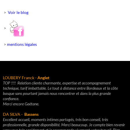
>
Voir le blog
>
>
mentions légales
LOUBERY Franck -
Anglet
TOP !!!!
Relation cliente charmante, e
xpertise et accompagnement
technique, t
arif imbattable.
Le tout à distance entre Bordeaux et la côte
basque sans pourtant jamais nous rencontrer et dans la plus grande
confiance.
Merci encore Gaëtane.
DA SILVA -
Bassens
Excellent accueil, moments intimes partagés, très bon conseil, très
professionnelle, grande disponibilité. Merci beaucoup. Je compte bien revenir
vers vous très rapidement et je recommande vivement votre travail. Bien