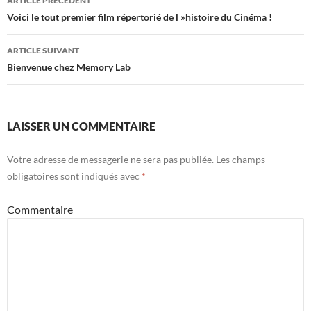
ARTICLE PRÉCÉDENT
Navigation
Voici le tout premier film répertorié de l »histoire du Cinéma !
des
ARTICLE SUIVANT
articles
Bienvenue chez Memory Lab
LAISSER UN COMMENTAIRE
Votre adresse de messagerie ne sera pas publiée.
Les champs
obligatoires sont indiqués avec
*
Commentaire