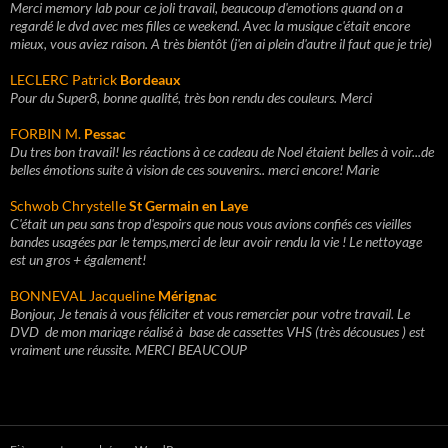
Merci memory lab pour ce joli travail, beaucoup d'emotions quand on a
regardé le dvd avec mes filles ce weekend. Avec la musique c'était encore
mieux, vous aviez raison. A très bientôt (j'en ai plein d'autre il faut que je trie)
LECLERC Patrick
Bordeaux
Pour du Super8, bonne qualité, très bon rendu des couleurs. Merci
FORBIN M.
Pessac
Du tres bon travail! les réactions à ce cadeau de Noel étaient belles à voir...de
belles émotions suite à vision de ces souvenirs.. merci encore! Marie
Schwob Chrystelle
St Germain en Laye
C'était un peu sans trop d'espoirs que nous vous avions confiés ces vieilles
bandes usagées par le temps,
merci de leur avoir rendu la vie ! Le nettoyage
est un gros + également!
BONNEVAL Jacqueline
Mérignac
Bonjour, Je tenais à vous féliciter et vous remercier pour votre travail. Le
DVD de mon mariage réalisé à base de cassettes VHS (très décousues ) est
vraiment une réussite. MERCI BEAUCOUP