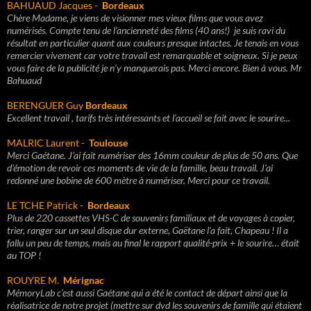
BAHUAUD Jacques -
Bordeaux
Chère Madame, je viens de visionner mes vieux films que vous avez
numérisés. Compte tenu de l’ancienneté des films (40 ans!) je suis ravi du
résultat en particulier quant aux couleurs presque intactes. Je tenais en vous
remercier vivement car votre travail est remarquable et soigneux. Si je peux
vous faire de la publicité je n’y manquerais pas. Merci encore. Bien à vous. Mr
Bahuaud
BERENGUER Guy
Bordeaux
Excellent travail , tarifs très intéressants et l'accueil se fait avec le sourire...
MALRIC Laurent -
Toulouse
Merci Gaétane. J'ai fait numériser des 16mm couleur de plus de 50 ans. Que
d'émotion de revoir ces moments de vie de la famille, beau travail. J'ai
redonné une bobine de 600 mètre à numériser. Merci pour ce travail.
LE TCHE Patrick -
Bordeaux
Plus de 220 cassettes VHS-C de souvenirs familiaux et de voyages à copier,
trier, ranger sur un seul disque dur externe, Gaëtane l'a fait, Chapeau ! Il a
fallu un peu de temps, mais au final le rapport qualité-prix + le sourire… était
au TOP !
ROUYRE M.
Mérignac
MémoryLab c’est aussi Gaétane qui a été le contact de départ ainsi que la
réalisatrice de notre projet (mettre sur dvd les souvenirs de famille qui étaient