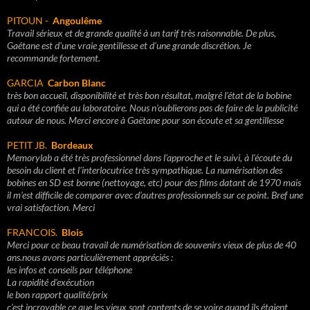
PITOUN -
Angoulême
Travail sérieux et de grande qualité à un tarif très raisonnable. De plus,
Gaétane est d'une vraie gentillesse et d'une grande discrétion. Je
recommande fortement.
GARCIA
Carbon Blanc
très bon accueil, disponibilité et très bon résultat, malgré l'état de la bobine
qui a été confiée au laboratoire. Nous n'oublierons pas de faire de la publicité
autour de nous. Merci encore à Gaëtane pour son écoute et sa gentillesse
PETIT JB.
Bordeaux
Memorylab a été très professionnel dans l'approche et le suivi, à l'écoute du
besoin du client et l'interlocutrice très sympathique. La numérisation des
bobines en SD est bonne (nettoyage, etc) pour des films datant de 1970 mais
il m'est difficile de comparer avec d'autres professionnels sur ce point. Bref une
vrai satisfaction. Merci
FRANCOIS.
Blois
Merci pour ce beau travail de numérisation de souvenirs vieux de plus de 40
ans.nous avons particulièrement appréciés :
les infos et conseils par téléphone
La rapidité d'exécution
le bon rapport qualité/prix
c'est incroyable ce que les vieux sont contents de se voire quand ils étaient