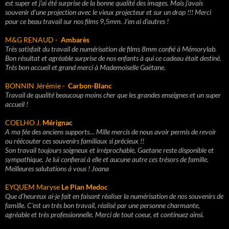
est super et j'ai été surprise de la bonne qualité des images. Mais j'avais
souvenir d'une projection avec le vieux projecteur et sur un drap !!! Merci
pour ce beau travail sur nos films 9,5mm. J'en ai d'autres !
M&G RENAUD -
Ambarès
Très satisfait du travail de numérisation de films 8mm confié à Mémorylab.
Bon résultat et agréable surprise de nos enfants à qui ce cadeau était destiné.
Très bon accueil et grand merci à Mademoiselle Gaëtane.
BONNIN Jérémie -
Carbon-Blanc
Travail de qualité beaucoup moins cher que les grandes enseignes et un super
accueil !
COELHO J.
Mérigna
c
A ma fée des anciens supports… Mille mercis de nous avoir permis de revoir
ou réécouter ces souvenirs familiaux si précieux !!
Son travail toujours soigneux et irréprochable, Gaetane reste disponible et
sympathique. Je lui confierai à elle et aucune autre ces trésors de famille.
Meilleures salutations à vous ! Joana
EYQUEM Maryse
Le Pian Medoc
Que d'heureux ai-je fait en faisant réaliser la numérisation de nos souvenirs de
famille. C'est un très bon travail, réalisé par une personne charmante,
agréable et très professionnelle. Merci de tout coeur, et continuez ainsi.