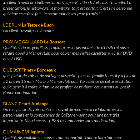
xcellent travail de Gaétane sur mes super 8, vidéo K7 et cassette audio.
La
présentation, le nettoyage, le montage, tout est parfait.
C’est une personne
qui aime ce qu’elle fait.
Je recommande les yeux fermés !
LE BRUN
La Teste de Buch
excellent travail, rien à redire
PROUVE GAILLARD
Le Bouscat
Qualité, sérieux, gentillesse, rapidité, prix raisonnable. Je n’hésiterai pas à
refaire appel à MemoryLab pour copier mes vielles cassettes VHS sur DVD
ou clé USB.
DUBOST Thierry
Bordeaux
quel plaisir de voir et de partager des petits films de famille toués il y a plus de
50 ans en 16 mm. Merci à Memorylab pour l’excellence de cette prestation
qui a permis à toute la famille de profiter de revisiter ces instants du passé.
Bonne continuation
BLANC Beard
Audenge
Un réel plaisir d’avoir confié ce travail de mémoire à ce laboratoire.La
personnalité et la compétence de Gaëtane y sont pour une part très
importante. Merci encore. (PS: à recommander sans modération)
DUMAINE
Villepinte
Qualité, disponibilité et conseil tout est parfait.
J’adore faire faire mes