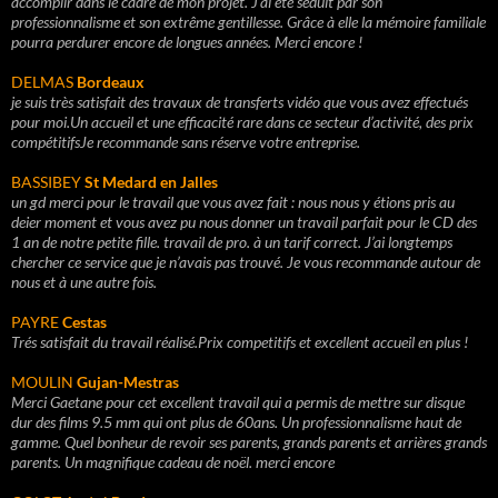
accomplir dans le cadre de mon projet. J'ai été séduit par son
professionnalisme et son extrême gentillesse. Grâce à elle la mémoire familiale
pourra perdurer encore de longues années. Merci encore !
DELMAS
Bordeaux
je suis très satisfait des travaux de transferts vidéo que vous avez effectués
pour moi.Un accueil et une efficacité rare dans ce secteur d’activité, des prix
compétitifsJe recommande sans réserve votre entreprise.
BASSIBEY
St Medard en Jalles
un gd merci pour le travail que vous avez fait : nous nous y étions pris au
deier moment et vous avez pu nous donner un travail parfait pour le CD des
1 an de notre petite fille. travail de pro. à un tarif correct. J’ai longtemps
chercher ce service que je n’avais pas trouvé. Je vous recommande autour de
nous et à une autre fois.
PAYRE
Cestas
Trés satisfait du travail réalisé.Prix competitifs et excellent accueil en plus !
MOULIN
Gujan-Mestras
Merci Gaetane pour cet excellent travail qui a permis de mettre sur disque
dur des films 9.5 mm qui ont plus de 60ans. Un professionnalisme haut de
gamme. Quel bonheur de revoir ses parents, grands parents et arrières grands
parents. Un magnifique cadeau de noël. merci encore