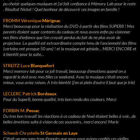
pu choisir quelques musiques et j'ai fait confiance à Mémory Lab pour le reste
. Résultat Nickel ! Quel bonheur de découvrir ces images en famille !
FROMM Véronique
Mérignac
Merci beaucoup pour la réalisation du DVD à partir des films SUPER8 ! Mes
parents étaient super contents du cadeau et nous avons enfin pu visionner
nos films d'enfance que l'on croyait perdus du fait de ne plus avoir de
projecteur. La qualité est extraordinaire compte tenu de l'ancienneté des films
(certains ont presque 50 ans) ! et la musique est géniale… MERCI ENCORE et
à bientôt pour la suite…
STREITZ Luce
Blanquefort
Merci memory lab pour ce joli travail, beaucoup d'emotions quand on a
regardé le dvd avec mes filles ce weekend. Avec la musique c'était encore
mieux, vous aviez raison. A très bientôt (j'en ai plein d'autre il faut que je trie)
LECLERC Patrick
Bordeaux
Pour du Super8, bonne qualité, très bon rendu des couleurs. Merci
FORBIN M.
Pessac
Du tres bon travail! les réactions à ce cadeau de Noel étaient belles à voir...de
belles émotions suite à vision de ces souvenirs.. merci encore! Marie
Schwob Chrystelle
St Germain en Laye
C'était un peu sans trop d'espoirs que nous vous avions confiés ces vieilles