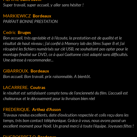
Super travail, super accueil, y aller sans hésiter !
MARKIEWICZ
Bordeaux
PARFAIT BONNE PRESTATION
Cedric
Bruges
Bon accueil, très agréable et à l'écoute, la prestation est de qualité et le
résultat de haut niveau ; j'ai confié à Memory lab des films Super 8 et j'ai
récupéré les fichiers numérisés sur clé USB, ne souhaitant pas opter pour le
montage finalisé sur DVD, ce à quoi Gaétanne s'est adapté sans difficultés.
Une adresse à recommander...
GIBARROUX.
Bordeaux
Bon accueil. Bon travail. prix raisonnable. A bientôt.
LACARRERE.
Coutras
le résultat est satisfaisant compte tenu de l'ancienneté du film. L'accueil est
chaleureux et le dévouement pour la livraison bien réel
FREDERIQUE.
Arthez d'Asson
Travaux rendus excellents, date d'exécution respectée et colis reçu dans les
temps, très bon contact téléphonique. Grâce à vous, nous avons passé un
excellent moment pour Noël. Un grand merci à toute l'équipe. Joyeuses fêtes !
DUGROSPREZ O.
Bordeaux