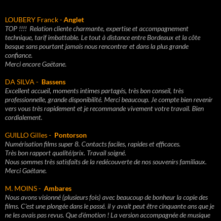
LOUBERY Franck -
Anglet
TOP !!!!
Relation cliente charmante, e
xpertise et accompagnement
technique, t
arif imbattable.
Le tout à distance entre Bordeaux et la côte
basque sans pourtant jamais nous rencontrer et dans la plus grande
confiance.
Merci encore Gaëtane.
DA SILVA -
Bassens
Excellent accueil, moments intimes partagés, très bon conseil, très
professionnelle, grande disponibilité. Merci beaucoup. Je compte bien revenir
vers vous très rapidement et je recommande vivement votre travail. Bien
cordialement.
GUILLO Gilles -
Pontorson
Numérisation films super 8. Contacts faciles, rapides et efficaces.
Très bon rapport qualité/prix. Travail soigné.
Nous sommes très satisfaits de la redécouverte de nos souvenirs familiaux.
Merci Gaétane.
M. MOINS -
Ambares
Nous avons visionné (plusieurs fois) avec beaucoup de bonheur la copie des
films. C'est une plongée dans le passé. il y avait peut être cinquante ans que je
ne les avais pas revus. Que d'émotion ! La version accompagnée de musique