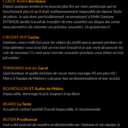
COLOT André
Bordeaux
Depuis quelques années je ne pouvais plus lire sur mon caméscope qui ne
fonctionnait plus et qu’il était malheureusement impossible de réparer faute
de pièces. Je suis donc particulièrement reconnaissant à Melle Gaetane
ESTRADE dontle travail de transfert de mes cassettes sur disque dur extee
nous permettra de visionner ces précieux souvenirs. Un grand merci!
CROZAT M.P
Cestas
Gaetann ,merci mille fois pour les videos du zenith que je pensais perdues car
trop abimées! vous avez fait un tres bon travail et je suis ravie de pouvoir les
voir de nouveau! Ce sont pour moi des souvenirs precieux..vous faites un tres
joli metier!
TOMASINO Adrien
Garat
Quel bonheur et quelle émotion de revoir notre mariage 40 ans plus tôt !
Merci à l'équipe de Mémory Lab pour leur professionnalisme et leur écoute.
BOURDILLON
ST Aubin de Médoc
impeccable, dommage le prix toujours trop élevé.
BEARD
La Teste
Accueil et contact parfait.Travail impeccable. A recommander
REITER
Prudhomat
tout a été exécuté de manière professionnelle par Gaetane et son équipe, je