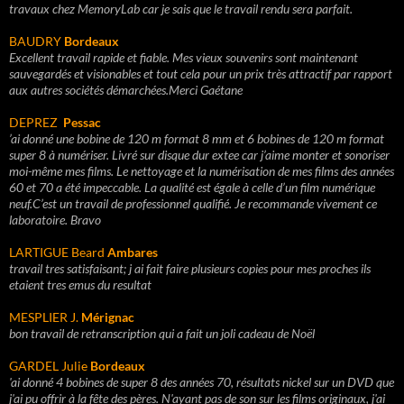
travaux chez MemoryLab car je sais que le travail rendu sera parfait.
BAUDRY
Bordeaux
Excellent travail rapide et fiable. Mes vieux souvenirs sont maintenant
sauvegardés et visionables et tout cela pour un prix très attractif par rapport
aux autres sociétés démarchées.
Merci Gaétane
DEPREZ
Pessac
’ai donné une bobine de 120 m format 8 mm et 6 bobines de 120 m format
super 8 à numériser.
Livré sur disque dur extee car j’aime monter et sonoriser
moi-même mes films.
Le nettoyage et la numérisation de mes films des années
60 et 70 a été impeccable. La qualité est égale à celle d’un film numérique
neuf.
C’est un travail de professionnel qualifié. Je recommande vivement ce
laboratoire. Bravo
LARTIGUE Beard
Ambares
travail tres satisfaisant; j ai fait faire plusieurs copies pour mes proches ils
etaient tres emus du resultat
MESPLIER J.
Mérignac
bon travail de retranscription qui a fait un joli cadeau de Noël
GARDEL Julie
Bordeaux
'ai donné 4 bobines de super 8 des années 70, résultats nickel sur un DVD que
j'ai pu offrir à la fête des pères. N'ayant pas de son sur les films originaux, j'ai