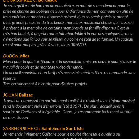
Je crois qu’il est de bon ton de vous écrire un mot de remerciement pour la
prise en charge des bobines de Super 8 d’enfance de mon compagnon afin de
les numériser et monter.Il dispose à présent d’un souvenir précieux monté
avec grande finesse et de très beaux morceaux musicaux choisis qu’il associe
à présent à la mémoire de certains membres de sa famille disparus.C’est du
très bon boulot, à un prix tout à fait abordable à la vue des quelques larmes
d’émotions que j’ai pu voir se glisser au coins de l’œil de sa famille. Un cadeau
réussi pour ma part grâce à vous, alors BRAVO !
DUDON.
Mios
Merci pour la qualité, l'écoute et la disponibilité mise en oeuvre pour réaliser le
travail de copie et de montage vidéo demandé.
Un accueil convivial et un tarif très accessible mérite d'être recommandé sans
réserve.
Très certainement à bientôt pour d'autres projets.
JOUAN
Balizac
Travail de numérisation parfaitement réalisé .Le résultat avec l ’ajout musical
rend le document plein d’émotions (été 1957) . De plus l ’accueil avec le
sourire de Gaétane est inégalable . Donc , je recommande fortement autour
de moi . Jouan
SARRHOUILHE Ch.
Saint Seurin Sur L Isle
Je remercie infiniment Gaëtane pour le boulot titanesque qu'elle a pu